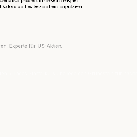
endlich passiert in diesem Beispiel
ikators und es beginnt ein impulsiver
en. Experte für US-Aktien.
ten 5-Tages Starterkurs und lege den Grundstein für nachh