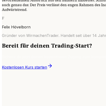
bevorstehenden Ausbruch aus den Bändern hindeutet. Schluss
auch genau das: Der Preis verlässt den engen Rahmen des Ind
Aufwärtstrend.
F
Felix Hövelborn
Gründer von WirmachenTrader. Handelt seit über
14
Jahr
Bereit für deinen Trading-Start?
Sichere dir jetzt deinen kostenfreien Zugang zum komplet
Kostenlosen Kurs starten