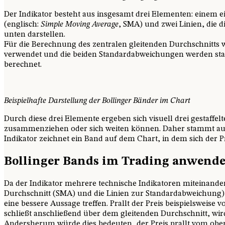
Der Indikator besteht aus insgesamt drei Elementen: einem e
(englisch:
Simple Moving Average
, SMA) und zwei Linien, die
unten darstellen.
Für die Berechnung des zentralen gleitenden Durchschnitts 
verwendet und die beiden Standardabweichungen werden sta
berechnet.
Beispielhafte Darstellung der Bollinger Bänder im Chart
Durch diese drei Elemente ergeben sich visuell drei gestaffelt
zusammenziehen oder sich weiten können. Daher stammt auch
Indikator zeichnet ein Band auf dem Chart, in dem sich der Pr
Bollinger Bands im Trading anwend
Da der Indikator mehrere technische Indikatoren miteinander
Durchschnitt (SMA) und die Linien zur Standardabweichung)
eine bessere Aussage treffen. Prallt der Preis beispielsweise
schließt anschließend über dem gleitenden Durchschnitt, wird 
Andersherum würde dies bedeuten, der Preis prallt vom obe