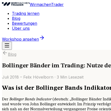
WirmachenTrader
Trading lernen
Blog
Bewertungen
Über uns
Workshop ansehen
Blog
Bollinger Bänder im Trading: Nutze de
Juli 2018
–
Felix Hövelborn
·
3
Min Lesezeit
Was ist der Bollinger Bands Indikato
Der
Bollinger Bands
Indicator
(deutsch: „Bollinger Bänder Ind
und wurde von John Bollinger entwickelt. Im Prinzip verfolgt 
sich nah an der Normalverteilung vergangener Preise orienti