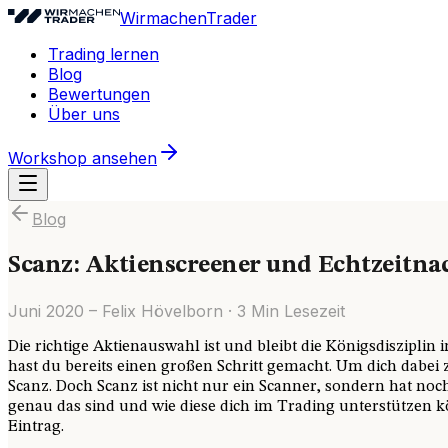
WirmachenTrader
Trading lernen
Blog
Bewertungen
Über uns
Workshop ansehen
Blog
Scanz: Aktienscreener und Echtzeitna
Juni 2020
–
Felix Hövelborn
·
3
Min Lesezeit
Die richtige Aktienauswahl ist und bleibt die Königsdisziplin
hast du bereits einen großen Schritt gemacht. Um dich dabei z
Scanz. Doch Scanz ist nicht nur ein Scanner, sondern hat noc
genau das sind und wie diese dich im Trading unterstützen k
Eintrag.