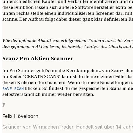
unterschiedlichen Käufer und Verkäufer identifizieren und 
diese Funktion lassen sich andere Softwarehersteller extra b
unten rechts stellte einen individualisierten Screener dar, m
scanne. Der Aufbau folgt dabei dieser ganz klar definierten R
Wie der optimale Ablauf von erfolgreichen Tradern aussieht: Scr
den gefundenen Aktien lesen, technische Analyse des Charts und s
Scanz Pro Aktien Scanner
Im Pro Scanner geht's um die Kernkompetenz von Scanz: dem 
Im Reiter "CREATE SCANS" kannst du deine eigenen Filter 
diesen Kriterien durchsuchen. Wenn du diese Einstellungen s
SAVE
SCAN
klicken. So findest du die gespeicherten Scans in 
selbstverständlich immer wieder benutzen.
F
Felix Hövelborn
Gründer von WirmachenTrader. Handelt seit über
14
Jahr