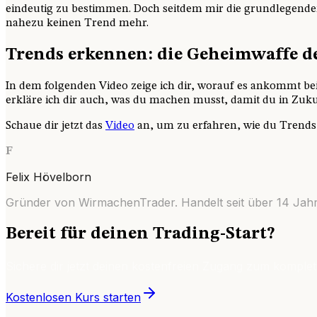
eindeutig zu bestimmen. Doch seitdem mir die grundlegenden
nahezu keinen Trend mehr.
Trends erkennen: die Geheimwaffe d
In dem folgenden Video zeige ich dir, worauf es ankommt 
erkläre ich dir auch, was du machen musst, damit du in Zuk
Schaue dir jetzt das
Video
an, um zu erfahren, wie du Trends 
F
Felix Hövelborn
Gründer von WirmachenTrader. Handelt seit über
14
Jahr
Bereit für deinen Trading-Start?
Sichere dir jetzt deinen kostenfreien Zugang zum komplet
Kostenlosen Kurs starten