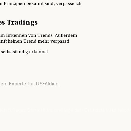
 Prinzipien bekannt sind, verpasse ich
es Tradings
beim Erkennen von Trends. Außerdem
unft keinen Trend mehr verpasst!
selbstständig erkennst
en. Experte für US-Aktien.
ten 5-Tages Starterkurs und lege den Grundstein für nachh