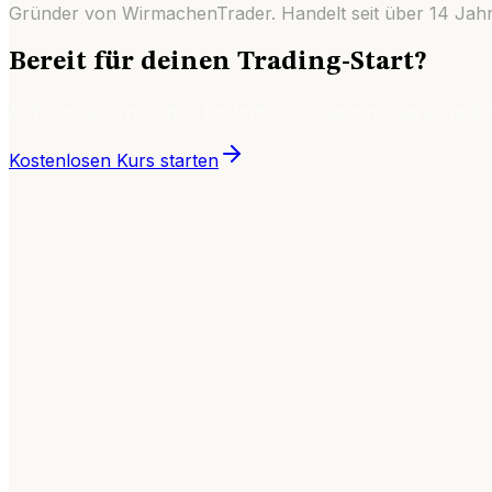
Gründer von WirmachenTrader. Handelt seit über
14
Jahr
Bereit für deinen Trading-Start?
Sichere dir jetzt deinen kostenfreien Zugang zum komplet
Kostenlosen Kurs starten