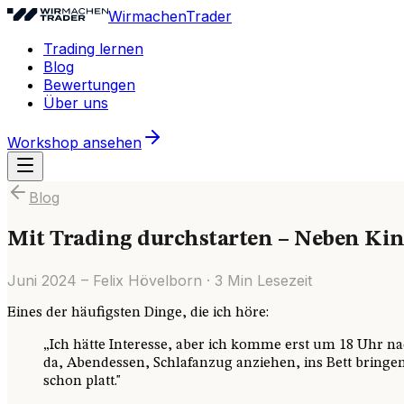
WirmachenTrader
Trading lernen
Blog
Bewertungen
Über uns
Workshop ansehen
Blog
Mit Trading durchstarten – Neben Kin
Juni 2024
–
Felix Hövelborn
·
3
Min Lesezeit
Eines der häufigsten Dinge, die ich höre:
„Ich hätte Interesse, aber ich komme erst um 18 Uhr n
da, Abendessen, Schlafanzug anziehen, ins Bett bringen
schon platt."