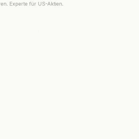
en. Experte für US-Aktien.
ten 5-Tages Starterkurs und lege den Grundstein für nachh