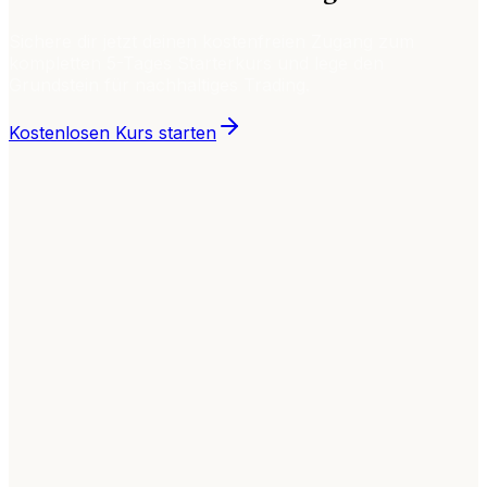
Sichere dir jetzt deinen kostenfreien Zugang zum
kompletten 5-Tages Starterkurs und lege den
Grundstein für nachhaltiges Trading.
Kostenlosen Kurs starten