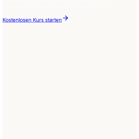
kompletten 5-Tages Starterkurs und lege den
Grundstein für nachhaltiges Trading.
Kostenlosen Kurs starten